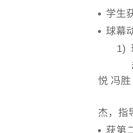
学生
球幕
1) 
动画作
悦 冯
配乐作
杰，指
获第