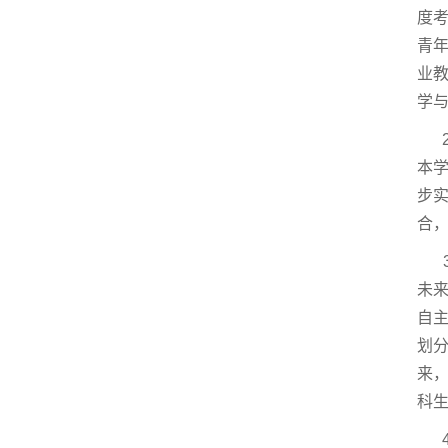
度考
青
业
学
2
本
步
合
3
未
自
划
来
科生
4