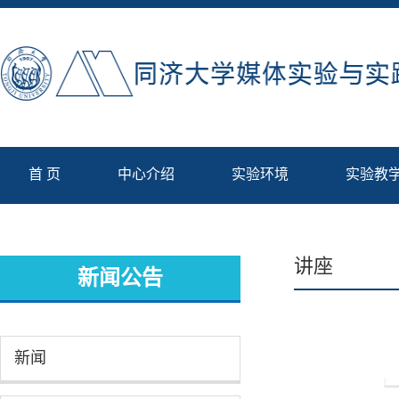
首 页
中心介绍
实验环境
实验教
讲座
新闻公告
新闻