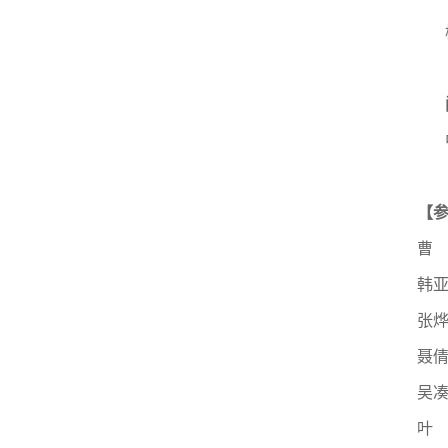
【
曹
韩亚
张
聂
吴凑
叶