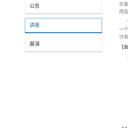
示
公告
同
讲座
一
讨
展演
【
主
协
承
时间
地