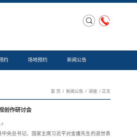
预约
场地预约
新闻公告
首 页
/
新闻公告
/
讲座
/ 正文
视创作研讨会
14
，中共中央总书记、国家主席习近平对金庸先生的逝世表