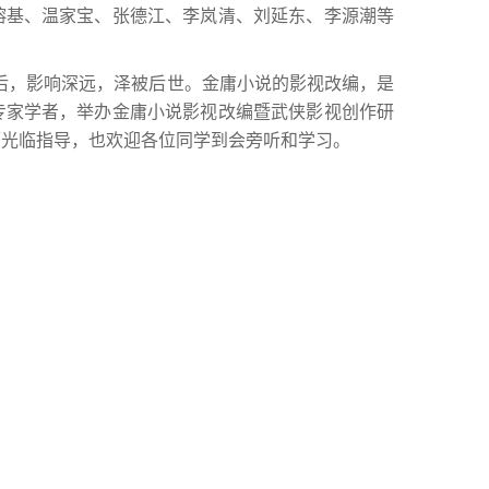
镕基、温家宝、张德江、李岚清、刘延东、李源潮等
启后，影响深远，泽被后世。金庸小说的影视改编，是
专家学者，举办金庸小说影视改编暨武侠影视创作研
师光临指导，也欢迎各位同学到会旁听和学习。