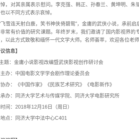
哀悼，对其亲属表示慰问。李克强、韩正、孙春兰、黄坤明、朱
志也以不同方式表示哀悼。
“飞雪连天射白鹿，笑书神侠倚碧鸳”，金庸的武侠小说，承前
个非常有价值的研究课题。年终岁末，我们邀请了国内影视界的
会，以此方式致敬和缅怀一代文学大师。名师荟萃，欢迎各位老
会议信息】
主题：金庸小说影视改编暨武侠影视创作研讨会
办：中国电影文学学会剧作理论委员会
办：《中国作家》《民族艺术研究》《电影新作》
办：同济大学艺术与传媒学院、同济大学电影研究所
：2018年12月16日（周日）
点：同济大学中法中心C401