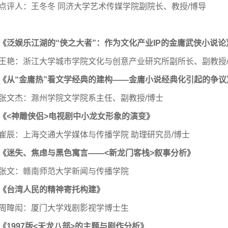
点评人：王冬冬 同济大学艺术传媒学院副院长、教授/博导
《泛娱乐江湖的“侠之大者”：作为文化产业IP的金庸武侠小说论
王艳：浙江大学城市学院文化与创意产业研究所副所长、副教授
《从“金庸热”看文学经典的建构——金庸小说经典化引起的争议
张文杰：滁州学院文学院系主任、副教授/博士
《<神雕侠侣>电视剧中小龙女形象的演变》
崔辰：上海交通大学媒体与传播学院 助理研究员/博士
《迷失、焦虑与黑色寓言——<新龙门客栈>叙事分析》
张文：赣南师范大学新闻与传播学院
《台湾人民的精神寄托构建》
周暐闳：厦门大学戏剧影视学博士生
《1997版<天龙八部>的主题与剧作分析》