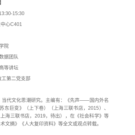
】
0-15:30
心C401
学院
数据团队
高等讲坛
教工第二党支部
】
、当代文化思潮研究。主编有：《先声——国内外名
苏东巨变》（上下卷）（上海三联书店，2015）、
上海三联书店，2019，待出），在《社会科学》等
学术文摘》《人大复印资料》等全文或观点转载。
】