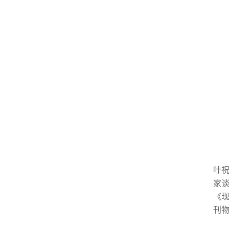
叶
家谈
《现
刊