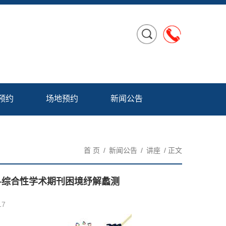
预约
场地预约
新闻公告
首 页
/
新闻公告
/
讲座
/ 正文
——综合性学术期刊困境纾解蠡测
17