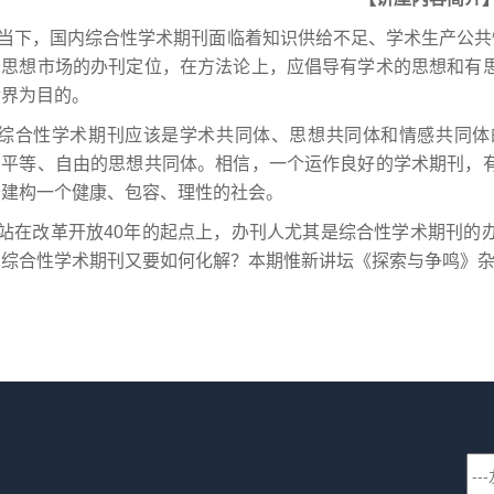
当下，国内综合性学术期刊面临着知识供给不足、学术生产公共
于思想市场的办刊定位，在方法论上，应倡导有学术的思想和有
世界为目的。
综合性学术期刊应该是学术共同体、思想共同体和情感共同体
、平等、自由的思想共同体。相信，一个运作良好的学术期刊，
于建构一个健康、包容、理性的社会。
站在改革开放40年的起点上，办刊人尤其是综合性学术期刊的
，综合性学术期刊又要如何化解？本期惟新讲坛《探索与争鸣》